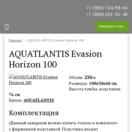
+7 (903) 724-98-66
+7 (800) 201-36-48
Изготовление на заказ
Аквариумы для дома/офиса
Напишите нам
Аквариумы в ресторан/кафе
Главная
AQUATLANTIS Evasion Horizon 100
Торговые и промышленные аквариумы
AQUATLANTIS Evasion
Аквариумы "под ключ"
Изготовление пресноводных аквариумов
Horizon 100
Изготовление морских аквариумов
230
Изготовление угловых аквариумов
Объём:
л
Размеры:
100x50x60 см.
Водопады
Высота тумбы-подставки:
Пузырьковые панели и колонны
76 см
Бренд:
AQUATLANTIS
Декорации для аквариумов
Комплектация
Террариумы, флорариумы, палюдариумы, орхидариумы,
моссариумы
(Данный аквариум можно купить только в комплекте
Этапы проектирования и производства аквариумов
с фирменной подставкой. Подставка входит