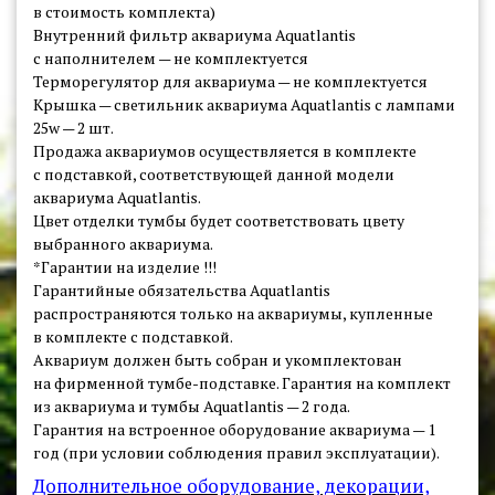
в стоимость комплекта)
Услуги
Внутренний фильтр аквариума Aquatlantis
Оформление аквариумов
с наполнителем — не комплектуется
Терморегулятор для аквариума — не комплектуется
Пресноводное оформление и дизайн аквариумов
Крышка — светильник аквариума Aquatlantis с лампами
Пресноводное оформление с живыми растениями
25w — 2 шт.
Морское оформление
Продажа аквариумов осуществляется в комплекте
с подставкой, соответствующей данной модели
Обслуживание аквариумов
аквариума Aquatlantis.
Обслуживание водоемов
Цвет отделки тумбы будет соответствовать цвету
Подбор оборудования для аквариумов
выбранного аквариума.
*Гарантии на изделие !!!
Портфолио
Гарантийные обязательства Aquatlantis
распространяются только на аквариумы, купленные
ПОРТФОЛИО аквариумов на заказ
в комплекте с подставкой.
ПОРТФОЛИО панелей, колонн и водопадов
Аквариум должен быть собран и укомплектован
на фирменной тумбе-подставке. Гарантия на комплект
ПОРТФОЛИО террариумов, палюдариумов
из аквариума и тумбы Aquatlantis — 2 года.
ПОРТФОЛИО оформлений
Гарантия на встроенное оборудование аквариума — 1
год (при условии соблюдения правил эксплуатации).
О компании
Дополнительное оборудование, декорации,
Контакты